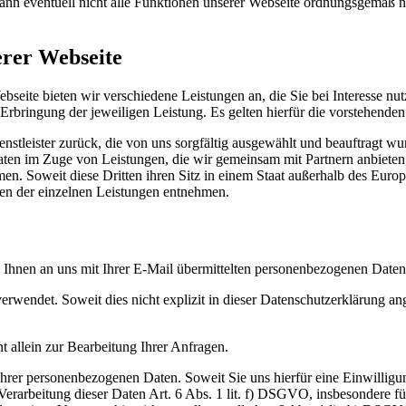
nn eventuell nicht alle Funktionen unserer Webseite ordnungsgemäß n
erer Webseite
eite bieten wir verschiedene Leistungen an, die Sie bei Interesse nut
rbringung der jeweiligen Leistung. Es gelten hierfür die vorstehende
ienstleister zurück, die von uns sorgfältig ausgewählt und beauftragt 
ten im Zuge von Leistungen, die wir gemeinsam mit Partnern anbieten
n. Soweit diese Dritten ihren Sitz in einem Staat außerhalb des Euro
en der einzelnen Leistungen entnehmen.
Ihnen an uns mit Ihrer E-Mail übermittelten personenbezogenen Daten 
rwendet. Soweit dies nicht explizit in dieser Datenschutzerklärung ange
 allein zur Bearbeitung Ihrer Anfragen.
 Ihrer personenbezogenen Daten. Soweit Sie uns hierfür eine Einwilligun
Verarbeitung dieser Daten Art. 6 Abs. 1 lit. f) DSGVO, insbesondere f