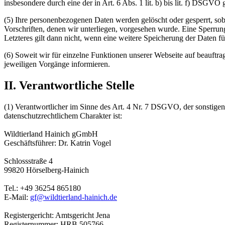
insbesondere durch eine der in Art. 6 Abs. 1 lit. b) bis lit. f) DSGVO 
(5) Ihre personenbezogenen Daten werden gelöscht oder gesperrt, sob
Vorschriften, denen wir unterliegen, vorgesehen wurde. Eine Sperrung
Letzteres gilt dann nicht, wenn eine weitere Speicherung der Daten für
(6) Soweit wir für einzelne Funktionen unserer Webseite auf beauftra
jeweiligen Vorgänge informieren.
II. Verantwortliche Stelle
(1) Verantwortlicher im Sinne des Art. 4 Nr. 7 DSGVO, der sonstige
datenschutzrechtlichem Charakter ist:
Wildtierland Hainich gGmbH
Geschäftsführer: Dr. Katrin Vogel
Schlossstraße 4
99820 Hörselberg-Hainich
Tel.: +49 36254 865180
E-Mail:
gf@wildtierland-hainich.de
Registergericht: Amtsgericht Jena
Registernummer: HRB 505766